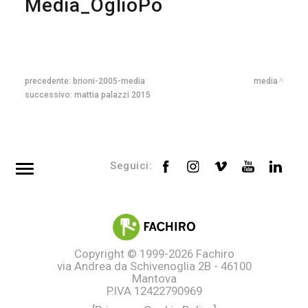
Media_OglioPo
precedente:
brioni-2005-media
media
successivo:
mattia palazzi 2015
Seguici:
Top searches
Tag directory
Site map
Copyright © 1999-2026
Fachiro
via Andrea da Schivenoglia 2B - 46100
Mantova
P.IVA 12422790969