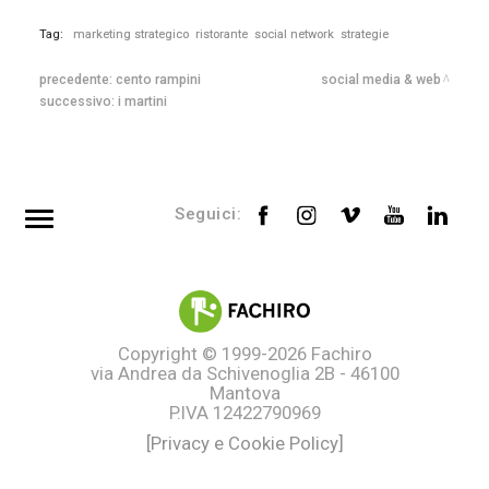
Tag:
marketing strategico
ristorante
social network
strategie
precedente:
cento rampini
social media & web
successivo:
i martini
Seguici:
Top searches
Tag directory
Site map
Copyright © 1999-2026
Fachiro
via Andrea da Schivenoglia 2B - 46100
Mantova
P.IVA 12422790969
[Privacy e Cookie Policy]