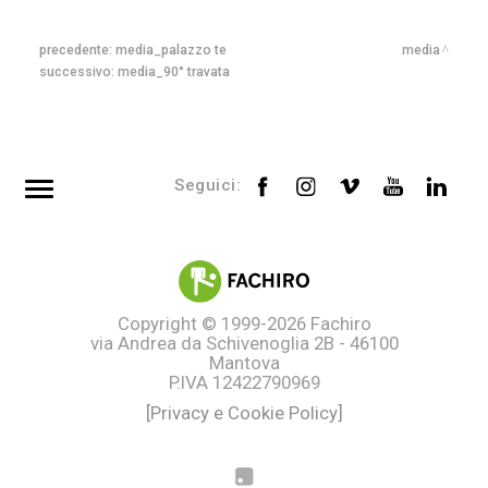
precedente:
media_palazzo te
media
successivo:
media_90° travata
Seguici:
Top searches
Tag directory
Site map
Copyright © 1999-2026
Fachiro
via Andrea da Schivenoglia 2B - 46100
Mantova
P.IVA 12422790969
[Privacy e Cookie Policy]