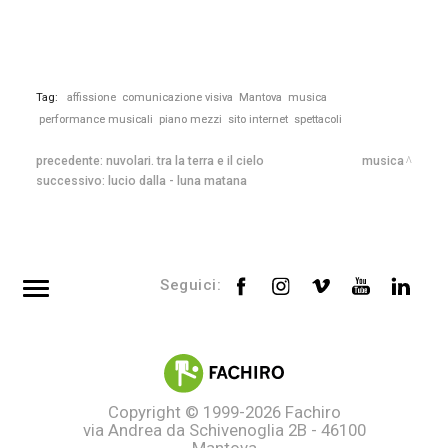
Tag:
affissione
comunicazione visiva
Mantova
musica
performance musicali
piano mezzi
sito internet
spettacoli
precedente:
nuvolari. tra la terra e il cielo
musica
successivo:
lucio dalla - luna matana
Seguici:
Top searches
Tag directory
Site map
Copyright © 1999-2026
Fachiro
via Andrea da Schivenoglia 2B - 46100