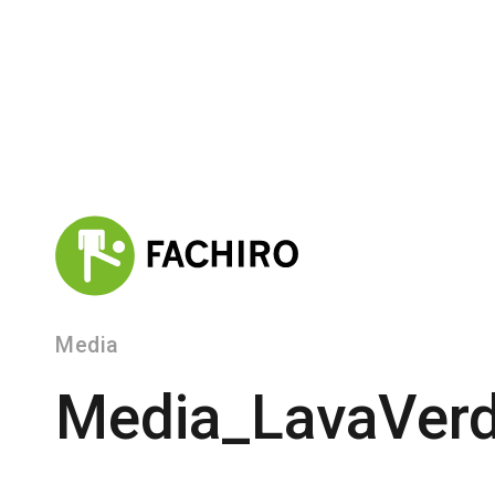
Media
Media_LavaVer