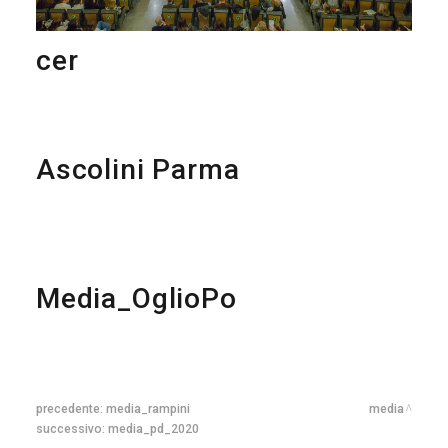
cer
Ascolini Parma
Media_OglioPo
precedente:
media_rampini
media
successivo:
media_pd_2020