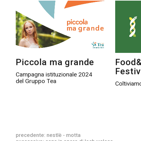
Piccola ma grande
Food&
Festiv
Campagna istituzionale 2024
del Gruppo Tea
Coltivia
precedente:
nestlè - motta