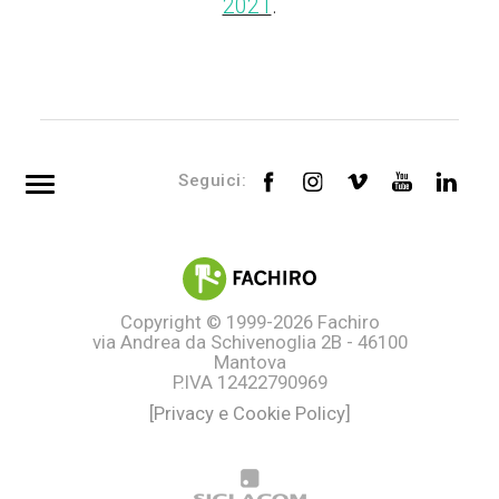
2021
.
Seguici:
Top searches
Tag directory
Site map
Copyright © 1999-2026
Fachiro
via Andrea da Schivenoglia 2B - 46100
Mantova
P.IVA 12422790969
[Privacy e Cookie Policy]