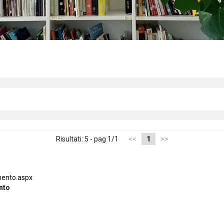
Risultati: 5 - pag 1/1
<<
1
>>
mento.aspx
nto