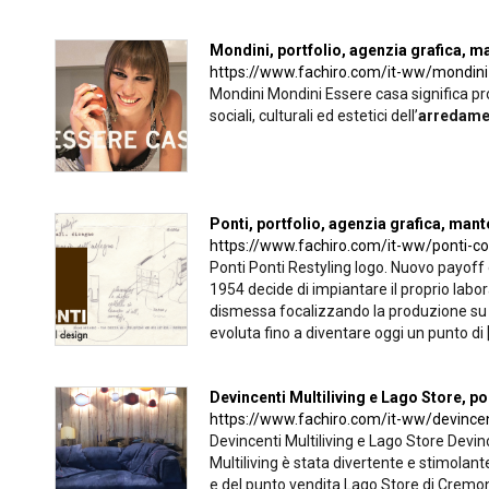
Mondini, portfolio, agenzia grafica, m
https://www.fachiro.com/it-ww/mondini
Mondini Mondini Essere casa significa pro
sociali, culturali ed estetici dell’
arredame
Ponti, portfolio, agenzia grafica, man
https://www.fachiro.com/it-ww/ponti-co
Ponti Ponti Restyling logo. Nuovo payoff 
1954 decide di impiantare il proprio labor
dismessa focalizzando la produzione su c
evoluta fino a diventare oggi un punto di [.
Devincenti Multiliving e Lago Store, po
https://www.fachiro.com/it-ww/devincent
Devincenti Multiliving e Lago Store Devin
Multiliving è stata divertente e stimolan
e del punto vendita Lago Store di Cremona