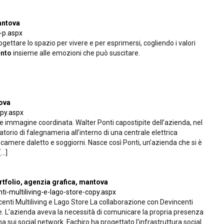
antova
-p.aspx
gettare lo spazio per vivere e per esprimersi, cogliendo i valori
nto
insieme alle emozioni che può suscitare.
tova
py.aspx
e immagine coordinata. Walter Ponti capostipite dell’azienda, nel
atorio di falegnameria all’interno di una centrale elettrica
amere daletto e soggiorni. Nasce così Ponti, un’azienda che si è
..]
rtfolio, agenzia grafica, mantova
i-multiliving-e-lago-store-copy.aspx
centi Multiliving e Lago Store La collaborazione con Devincenti
te. L’azienda aveva la necessità di comunicare la propria presenza
 sui social network. Fachiro ha progettato l’infrastruttura social