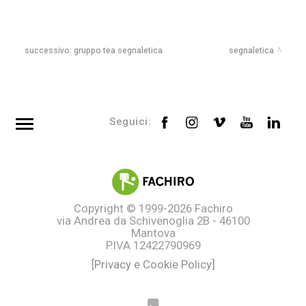
successivo:
gruppo tea segnaletica
segnaletica
Seguici:
Top searches
Tag directory
Site map
Copyright © 1999-2026
Fachiro
via Andrea da Schivenoglia 2B - 46100
Mantova
P.IVA 12422790969
[Privacy e Cookie Policy]