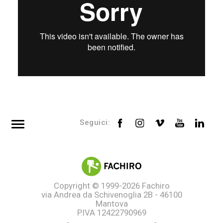
Seguici:
Top searches
Tag directory
Site map
Copyright © 1999-2026
Fachiro
via Andrea da Schivenoglia 2B - 46100
Mantova
P.IVA 12422790969