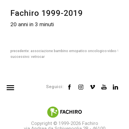
Fachiro 1999-2019
20 anni in 3 minuti
precedente:
associazione bambino emopatico oncologico
video
successivo:
vetrocar
Seguici:
Top searches
Tag directory
Site map
Copyright © 1999-2026
Fachiro
via Andrea da Schivenoglia 2B - 46100