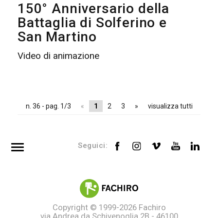
150° Anniversario della
Battaglia di Solferino e
San Martino
Video di animazione
n. 36 - pag. 1/3
«
1
2
3
»
visualizza tutti
Seguici:
Top searches
Tag directory
Site map
Copyright © 1999-2026
Fachiro
via Andrea da Schivenoglia 2B - 46100