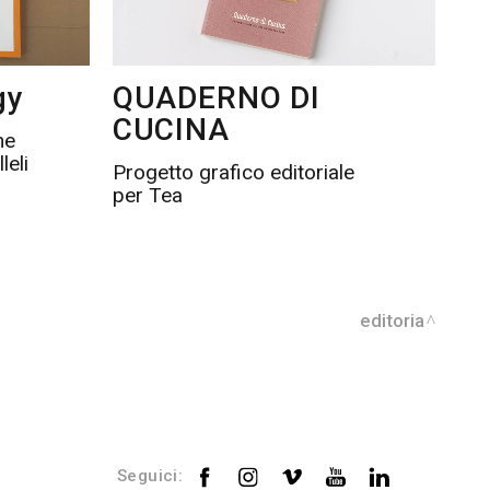
gy
QUADERNO DI
CUCINA
ne
leli
Progetto grafico editoriale
per Tea
editoria
Seguici: