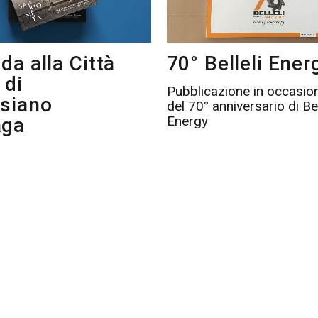
da alla Città
70° Belleli Ener
 di
Pubblicazione in occasio
siano
del 70° anniversario di Bel
Energy
aga
p