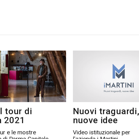
l tour di
Nuovi traguardi
 2021
nuove idee
tour e le mostre
Video istituzionale per
 di Parma Capitale
l'azienda i Martini