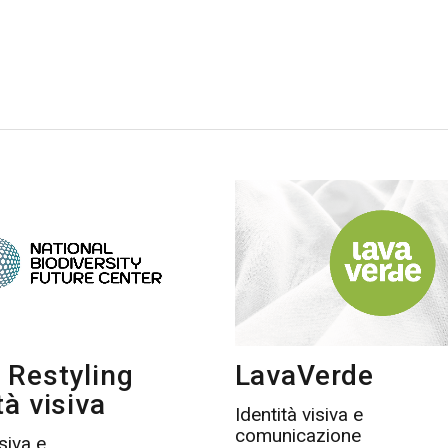
 Restyling
LavaVerde
tà visiva
Identità visiva e
comunicazione
isiva e