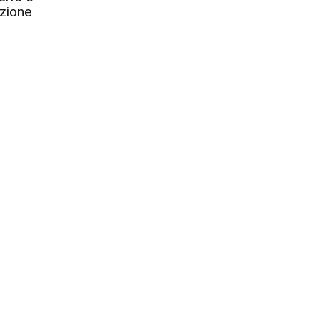
zione
p