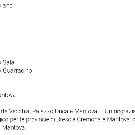
Milano
a
ro Sala
dro Guarracino
a
va
antova
Corte Vecchia, Palazzo Ducale Mantova Un ringraziam
ico per le provincie di Brescia Cremona e Mantova: do
di Mantova.