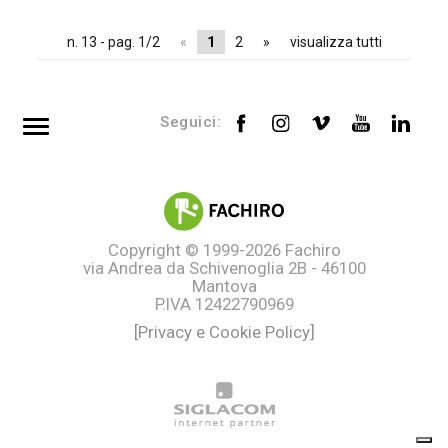
n. 13 - pag. 1/2
«
1
2
»
visualizza tutti
Seguici:
Top searches
Tag directory
Site map
Copyright © 1999-2026
Fachiro
via Andrea da Schivenoglia 2B - 46100
Mantova
P.IVA 12422790969
[Privacy e Cookie Policy]